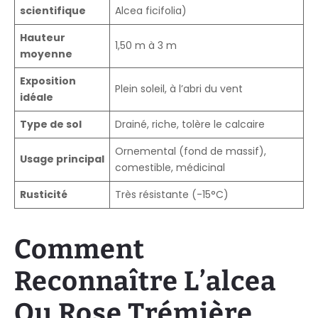
scientifique
Alcea ficifolia)
Hauteur
1,50 m à 3 m
moyenne
Exposition
Plein soleil, à l’abri du vent
idéale
Type de sol
Drainé, riche, tolère le calcaire
Ornemental (fond de massif),
Usage principal
comestible, médicinal
Rusticité
Très résistante (-15°C)
Comment
Reconnaître L’alcea
Ou Rose Trémière