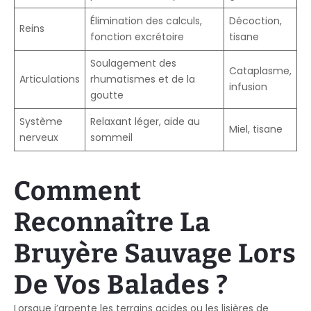
Élimination des calculs,
Décoction,
Reins
fonction excrétoire
tisane
Soulagement des
Cataplasme,
Articulations
rhumatismes et de la
infusion
goutte
Système
Relaxant léger, aide au
Miel, tisane
nerveux
sommeil
Comment
Reconnaître La
Bruyère Sauvage Lors
De Vos Balades ?
Lorsque j’arpente les terrains acides ou les lisières de