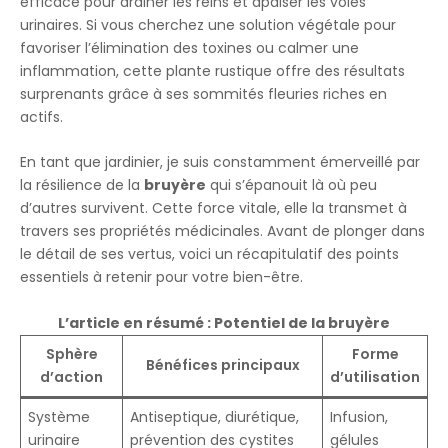
efficace pour drainer les reins et apaiser les voies
urinaires. Si vous cherchez une solution végétale pour
favoriser l’élimination des toxines ou calmer une
inflammation, cette plante rustique offre des résultats
surprenants grâce à ses sommités fleuries riches en
actifs.
En tant que jardinier, je suis constamment émerveillé par
la résilience de la
bruyère
qui s’épanouit là où peu
d’autres survivent. Cette force vitale, elle la transmet à
travers ses propriétés médicinales. Avant de plonger dans
le détail de ses vertus, voici un récapitulatif des points
essentiels à retenir pour votre bien-être.
L’article en résumé : Potentiel de la bruyère
Sphère
Forme
Bénéfices principaux
d’action
d’utilisation
Système
Antiseptique, diurétique,
Infusion,
urinaire
prévention des cystites
gélules