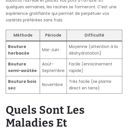
substrat humide et placez vos pots à l’ombre. En
quelques semaines, les racines se formeront. C’est une
expérience gratifiante qui permet de perpétuer vos
variétés préférées sans frais.
Méthode
Période
Difficulté
Bouture
Moyenne (attention à la
Mai-Juin
herbacée
déshydratation)
Bouture
Août-
Facile (enracinement
semi-aoûtée
Septembre
rapide)
Bouture bois
Très facile (se plante
Novembre
sec
direct en terre)
Quels Sont Les
Maladies Et