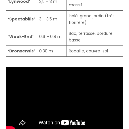
‘Lynwood’
2,5 – 3 m
massif
Isolé, grand jardin (très
‘Spectabilis’
3 – 3,5 m
florifère)
Bac, terrasse, bordure
‘Week-End’
0,6 – 0,8 m
basse
‘Bronxensis’
0,30 m
Rocaille, couvre-sol