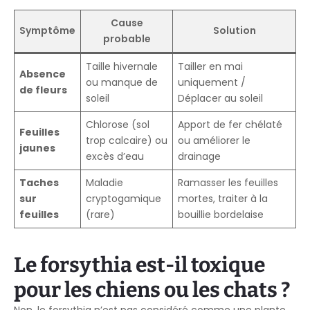
Cause
Symptôme
Solution
probable
Taille hivernale
Tailler en mai
Absence
ou manque de
uniquement /
de fleurs
soleil
Déplacer au soleil
Chlorose (sol
Apport de fer chélaté
Feuilles
trop calcaire) ou
ou améliorer le
jaunes
excès d’eau
drainage
Taches
Maladie
Ramasser les feuilles
sur
cryptogamique
mortes, traiter à la
feuilles
(rare)
bouillie bordelaise
Le forsythia est-il toxique
pour les chiens ou les chats ?
Non, le forsythia n’est pas considéré comme une plante