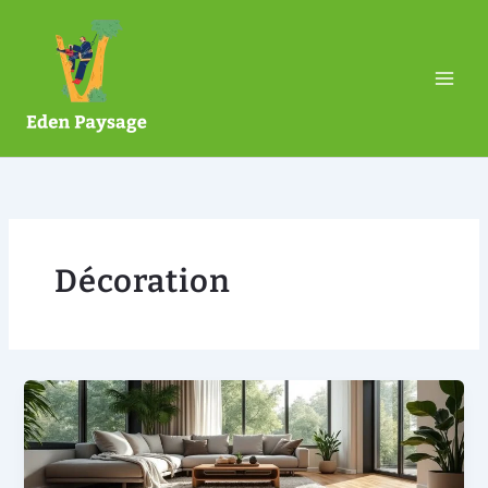
Aller
MAI
au
ME
contenu
Décoration