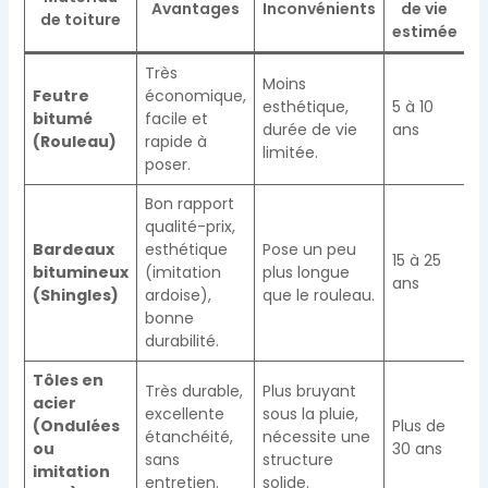
Avantages
Inconvénients
de vie
de toiture
estimée
Très
Moins
Feutre
économique,
esthétique,
5 à 10
bitumé
facile et
durée de vie
ans
(Rouleau)
rapide à
limitée.
poser.
Bon rapport
qualité-prix,
Bardeaux
esthétique
Pose un peu
15 à 25
bitumineux
(imitation
plus longue
ans
(Shingles)
ardoise),
que le rouleau.
bonne
durabilité.
Tôles en
Très durable,
Plus bruyant
acier
excellente
sous la pluie,
(Ondulées
Plus de
étanchéité,
nécessite une
ou
30 ans
sans
structure
imitation
entretien.
solide.