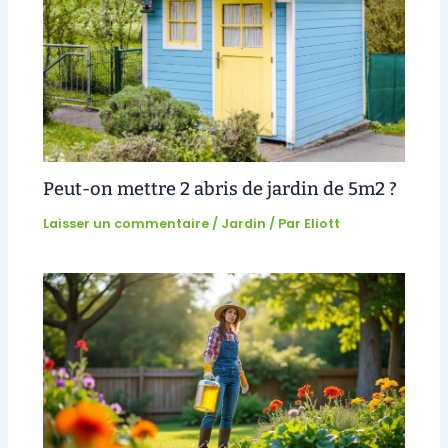
Peut-on mettre 2 abris de jardin de 5m2 ?
Laisser un commentaire
/
Jardin
/ Par
Eliott