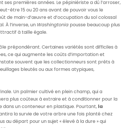
ses premières années. Le pépiniériste a dû l’arroser,
peut-être 15 ou 20 ans avant de pouvoir vous le
oût de main-d’œuvre et d’occupation du sol colossal
l. À l’inverse, un
Washingtonia
pousse beaucoup plus
ttractif à taille égale.
le prépondérant. Certaines variétés sont difficiles à
ées, ce qui augmente les coûts d’importation et
constate souvent que les collectionneurs sont prêts à
feuillages bleutés ou aux formes atypiques,
finale. Un palmier cultivé en plein champ, qui a
era plus coûteux à extraire et à conditionner pour la
ie dans un conteneur en plastique. Pourtant,
la
antira la survie de votre arbre une fois planté chez
lus au départ pour un sujet « élevé à la dure » qui