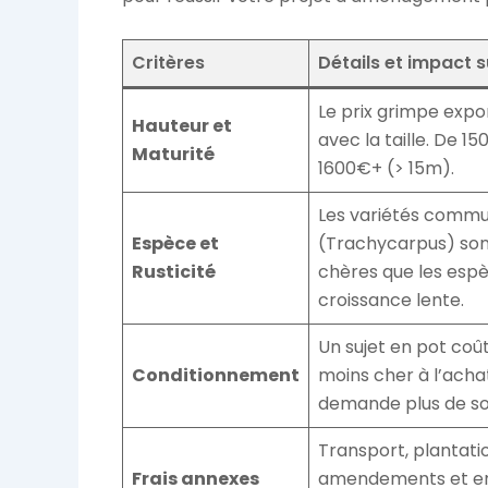
Critères
Détails et impact s
Le prix grimpe exp
Hauteur et
avec la taille. De 1
Maturité
1600€+ (> 15m).
Les variétés comm
Espèce et
(Trachycarpus) son
Rusticité
chères que les espè
croissance lente.
Un sujet en pot coû
Conditionnement
moins cher à l’acha
demande plus de so
Transport, plantatio
Frais annexes
amendements et en