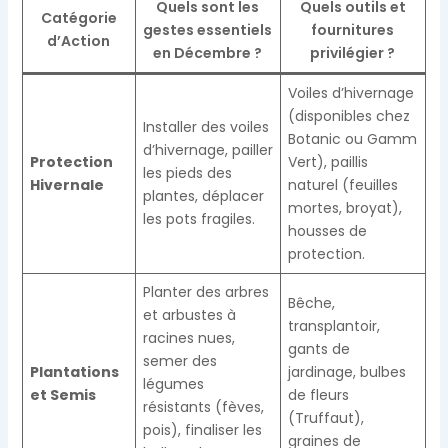
Quels sont les
Quels outils et
Catégorie
gestes essentiels
fournitures
d’Action
en Décembre ?
privilégier ?
Voiles d’hivernage
(disponibles chez
Installer des voiles
Botanic ou Gamm
d’hivernage, pailler
Protection
Vert), paillis
les pieds des
Hivernale
naturel (feuilles
plantes, déplacer
mortes, broyat),
les pots fragiles.
housses de
protection.
Planter des arbres
Bêche,
et arbustes à
transplantoir,
racines nues,
gants de
semer des
Plantations
jardinage, bulbes
légumes
et Semis
de fleurs
résistants (fèves,
(Truffaut),
pois), finaliser les
graines de