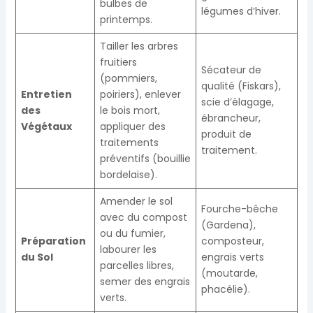
bulbes de
légumes d’hiver.
printemps.
Tailler les arbres
fruitiers
Sécateur de
(pommiers,
qualité (Fiskars),
Entretien
poiriers), enlever
scie d’élagage,
des
le bois mort,
ébrancheur,
Végétaux
appliquer des
produit de
traitements
traitement.
préventifs (bouillie
bordelaise).
Amender le sol
Fourche-bêche
avec du compost
(Gardena),
ou du fumier,
Préparation
composteur,
labourer les
du Sol
engrais verts
parcelles libres,
(moutarde,
semer des engrais
phacélie).
verts.