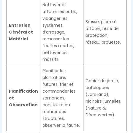
Nettoyer et
affûter les outils,
vidanger les
Brosse, pierre à
Entretien
systèmes
affûter, huile de
Général et
d’arrosage,
protection,
Matériel
ramasser les
râteau, brouette.
feuilles mortes,
nettoyer les
massifs.
Planifier les
plantations
Cahier de jardin,
futures, trier et
catalogues
Planification
commander les
(Jardiland),
et
semences,
nichoirs, jumelles
Observation
construire ou
(Nature &
réparer des
Découvertes).
structures,
observer la faune.