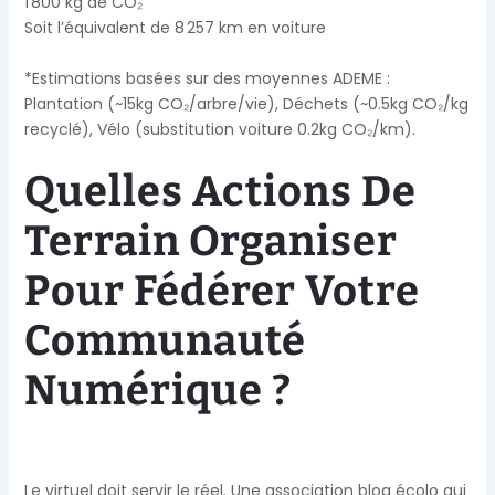
1 800
kg de CO₂
Soit l’équivalent de
8 257
km en voiture
*Estimations basées sur des moyennes ADEME :
Plantation (~15kg CO₂/arbre/vie), Déchets (~0.5kg CO₂/kg
recyclé), Vélo (substitution voiture 0.2kg CO₂/km).
Quelles Actions De
Terrain Organiser
Pour Fédérer Votre
Communauté
Numérique ?
Le virtuel doit servir le réel. Une association blog écolo qui